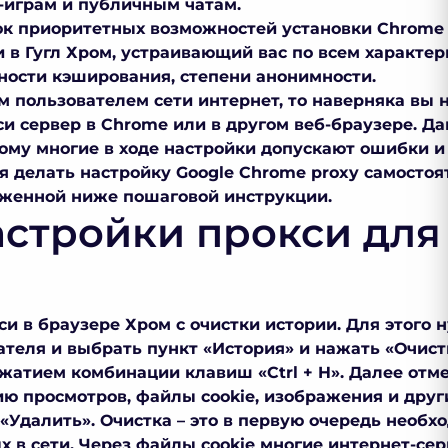
-играм и публичным чатам.
сок приоритетных возможностей установки
Chrome 
 в Гугл Хром
, устраивающий вас по всем характер
ности кэширования, степени анонимности.
м пользователем сети интернет, то наверняка вы 
си сервер в Chrome
или в другом веб-браузере. Д
этому многие в ходе настройки допускают ошибки 
ся делать настройку
Google Chrome proxy
самостоя
оженной ниже пошаговой инструкции.
астройки прокси для
»
кси
в браузере
Хром
с очистки истории. Для этого 
ателя и выбрать пункт «История» и нажать «Очист
жатием комбинации клавиш «Ctrl + H». Далее отме
ию просмотров, файлы cookie, изображения и дру
«Удалить». Очистка – это в первую очередь необх
 в сети. Через файлы cookie многие интернет-се