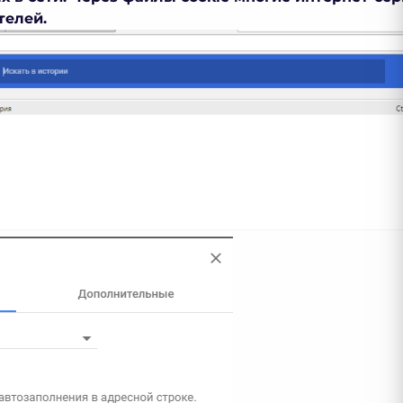
телей.