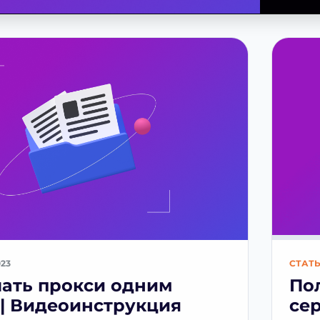
023
СТАТ
чать прокси одним
По
| Видеоинструкция
се