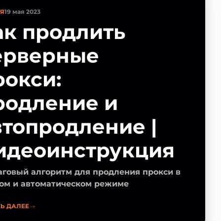
ЬЯ
19 мая 2023
ак продлить
ерверные
рокси:
родление и
втопродление |
идеоинструкция
говый алгоритм для продления прокси в
ом и автоматическом режиме
Ь ДАЛЕЕ