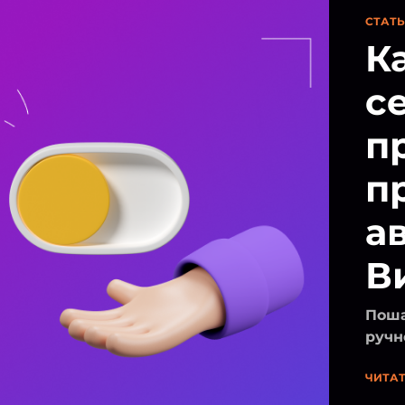
СТАТ
К
с
п
п
а
В
Поша
ручн
ЧИТАТ