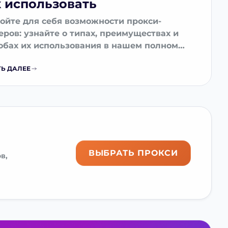
к использовать
ойте для себя возможности прокси-
еров: узнайте о типах, преимуществах и
обах их использования в нашем полном
водстве! Защитите свою
Ь ДАЛЕЕ
иденциальность и получите доступ к
енту с гео ограничениями прямо сейчас.
ВЫБРАТЬ ПРОКСИ
в,