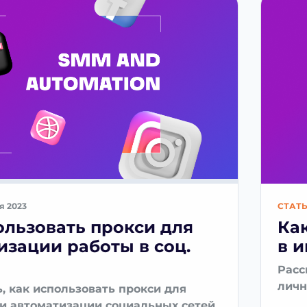
я 2023
СТАТ
ользовать прокси для
Ка
изации работы в соц.
в 
Расс
личн
ь, как использовать прокси для
и автоматизации социальных сетей,