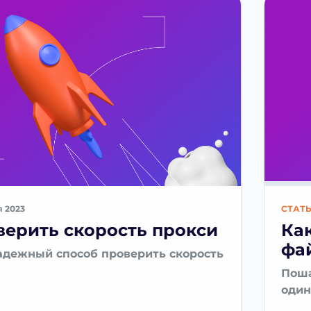
я 2023
СТАТ
верить скорость прокси
Ка
фа
адежный способ проверить скорость
Поша
один