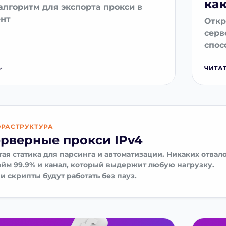
ка
лгоритм для экспорта прокси в
ент
Откр
серв
спос
руко
ЧИТАТ
конф
конт
РАСТРУКТУРА
рверные прокси IPv4
тая статика для парсинга и автоматизации. Никаких отвало
айм 99.9% и канал, который выдержит любую нагрузку.
и скрипты будут работать без пауз.