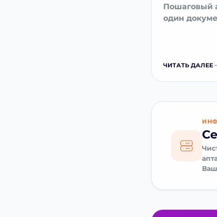
Пошаговый а
один докум
ЧИТАТЬ ДАЛЕЕ
ИНФ
Се
Чис
апт
Ваш