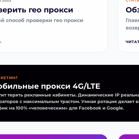
я 2023
СТАТ
верить гео прокси
Об
 способ проверки гео прокси
Глав
возв
ЧИТАТ
КЕТИНГ
бильные прокси 4G/LTE
тит терять рекламные кабинеты. Динамические IP реальн
раторов с максимальным трастом. Умная ротация делает 
фик на 100% «человеческим» для Facebook и Google.