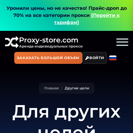
Уронили цены, но не качество!
Прайс-дроп до
70% на все категории прокси
[Перейти к
тарифам]
Proxy-store.com
Аренда индивидуальных прокси
ЗАКАЗАТЬ БОЛЬШОЙ ОБЪЕМ
ВОЙТИ
Главная
Другие цели
Для других
целей