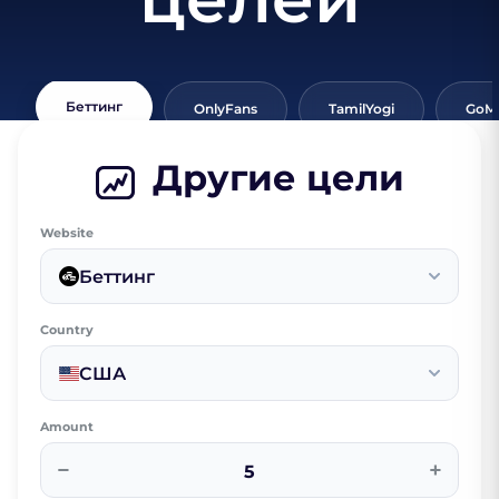
Беттинг
OnlyFans
TamilYogi
GoMo
Другие цели
Website
Беттинг
Country
США
Amount
−
+