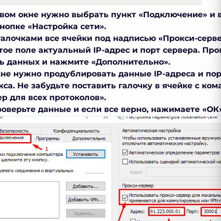
новом окне нужно выбрать пункт «Подключение» и
нопке «Настройка сети».
галочками все ячейки под надписью «Прокси-серве
тое поле актуальный IP-адрес и порт сервера. Про
ь данных и нажмите «Дополнительно».
кне нужно продублировать данные IP-адреса и по
кса
. Не забудьте поставить галочку в ячейке с ко
р для всех протоколов».
роверьте данные и если все верно, нажимаете «ОК»