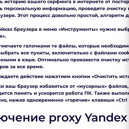
ь историю вашего серфинга в интернете от постор
ь персональную информацию, проведите очистку
узере. Этот процесс довольно простой, алгоритм 
ойках браузера в меню «Инструменты» нужно выб
я».
тмечаете галочками те файлы, которые необходим
ыбрать все пункты, включительно с файлами cook
нными в кэше. Оптимально произвести очистку ис
ров за все время.
ждаете действие нажатием кнопки «Очистить ист
ки ваш браузер избавиться от «мусорных» файлов,
дится память и ускорится работа ПК. Также выпол
о, нажав одновременно «горячие» клавиши «Ctrl +
ючение proxy Yandex