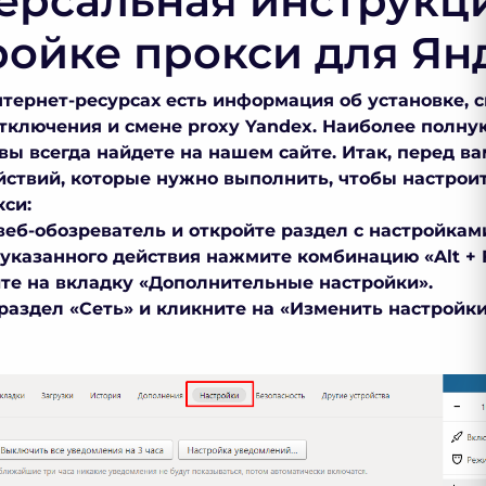
ерсальная инструкц
ройке прокси для Ян
нтернет-ресурсах есть информация об установке, 
тключения и смене
proxy Yandex
. Наиболее полну
вы всегда найдете на нашем сайте. Итак, перед в
йствий, которые нужно выполнить, чтобы настрои
си:
 веб-обозреватель и откройте раздел с настройкам
указанного действия нажмите комбинацию «Alt + F
ите на вкладку «Дополнительные настройки».
раздел «Сеть» и кликните на «Изменить настройки