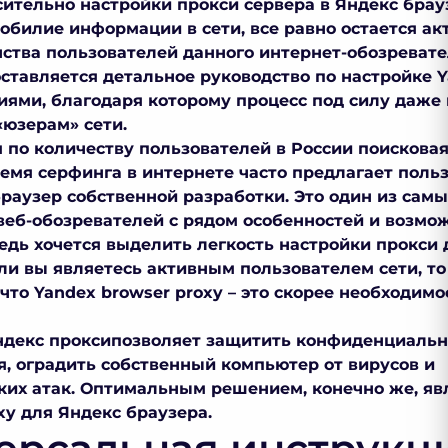
сительно
настройки прокси сервера в Яндекс брау
 обилие информации в сети, все равно остается а
ства пользователей данного интернет-обозревател
оставляется детальное руководство по настройке
Y
иями, благодаря которому процесс под силу даже
юзерам» сети.
по количеству пользователей в России поисковая
ремя серфинга в интернете часто предлагает поль
браузер собственной разработки. Это один из сам
веб-обозревателей с рядом особенностей и возмож
едь хочется выделить легкость настройки
прокси 
сли вы являетесь активным пользователем сети, т
 что
Yandex browser proxy
– это скорее необходимос
ндекс прокси
позволяет защитить конфиденциаль
я, оградить собственный компьютер от вирусов и
их атак. Оптимальным решением, конечно же, яв
xy для Яндекс браузера.