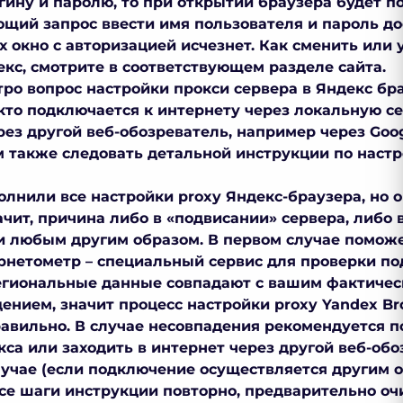
гину и паролю, то при открытии браузера будет п
ющий запрос ввести имя пользователя и пароль до
 окно с авторизацией исчезнет. Как сменить или 
екс
, смотрите в соответствующем разделе сайта.
тро вопрос
настройки прокси сервера в Яндекс бр
кто подключается к интернету через локальную се
рез другой веб-обозреватель, например через Goo
 также следовать детальной инструкции по настр
олнили все настройки
proxy Яндекс-браузера
, но 
ачит, причина либо в «подвисании» сервера, либо 
 любым другим образом. В первом случае помож
рнетометр – специальный сервис для проверки по
региональные данные совпадают с вашим фактиче
ением, значит процесс настройки
proxy Yandex Br
авильно. В случае несовпадения рекомендуется
п
са или заходить в интернет через другой веб-обо
лучае (если подключение осуществляется другим 
се шаги инструкции повторно, предварительно оч