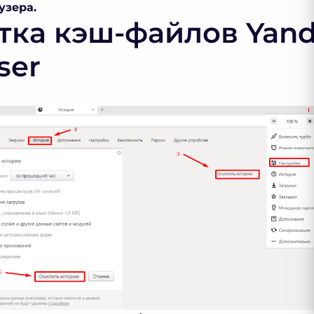
узера.
тка кэш-файлов Yan
ser