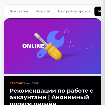
Все статьи
Новости
Настройка прокси
Инт
СТАТЬЯ
21 мая 2019
Рекомендации по работе с
аккаунтами | Анонимный
прокси онлайн