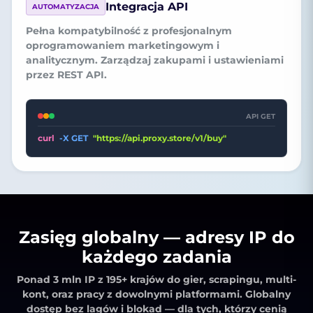
Integracja API
AUTOMATYZACJA
Pełna kompatybilność z profesjonalnym
oprogramowaniem marketingowym i
analitycznym. Zarządzaj zakupami i ustawieniami
przez REST API.
API GET
curl
-X GET
"https://api.proxy.store/v1/buy"
Zasięg globalny — adresy IP do
każdego zadania
Ponad 3 mln IP z 195+ krajów
do gier, scrapingu, multi-
kont, oraz pracy z dowolnymi platformami. Globalny
dostęp bez lagów i blokad — dla tych, którzy cenią