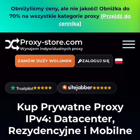
Obniżyliśmy ceny, ale nie jakość!
Obniżka do
70% na wszystkie kategorie proxy
[Przejdź do
cennika]
Proxy-store.com
Wynajem indywidualnych proxy
ZAMÓW DUŻY WOLUMEN
ZALOGUJ SIĘ
Kup Prywatne Proxy
IPv4: Datacenter,
Rezydencyjne i Mobilne