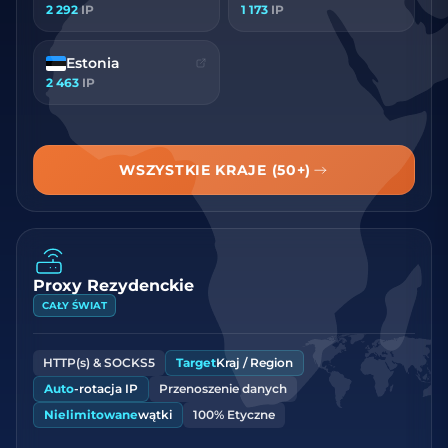
2 292
IP
1 173
IP
Estonia
2 463
IP
WSZYSTKIE KRAJE (50+)
Proxy Rezydenckie
CAŁY ŚWIAT
HTTP(s) & SOCKS5
Target
Kraj / Region
Auto
-rotacja IP
Przenoszenie danych
Nielimitowane
wątki
100% Etyczne