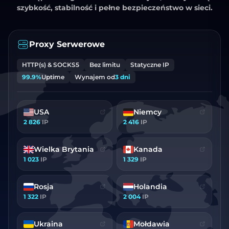
szybkość, stabilność i pełne bezpieczeństwo w sieci.
Proxy Serwerowe
HTTP(s) & SOCKS5
Bez limitu
Statyczne IP
99.9%
Uptime
Wynajem od
3 dni
USA
Niemcy
2 826
IP
2 416
IP
Wielka Brytania
Kanada
1 023
IP
1 329
IP
Rosja
Holandia
1 322
IP
2 004
IP
Ukraina
Mołdawia