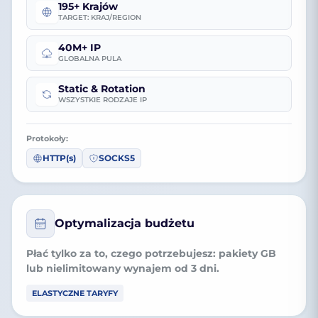
195+ Krajów
TARGET: KRAJ/REGION
40M+ IP
GLOBALNA PULA
Static & Rotation
WSZYSTKIE RODZAJE IP
Protokoły:
HTTP(s)
SOCKS5
Optymalizacja budżetu
Płać tylko za to, czego potrzebujesz:
pakiety GB
lub
nielimitowany wynajem
od 3 dni.
ELASTYCZNE TARYFY